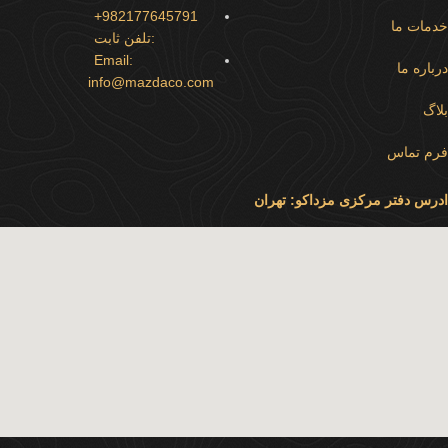
982177645791+
خدمات ما
:تلفن ثابت
Email:
درباره ما
info@mazdaco.com
بلاگ
فرم تماس
ادرس دفتر مرکزی مزداکو: تهران