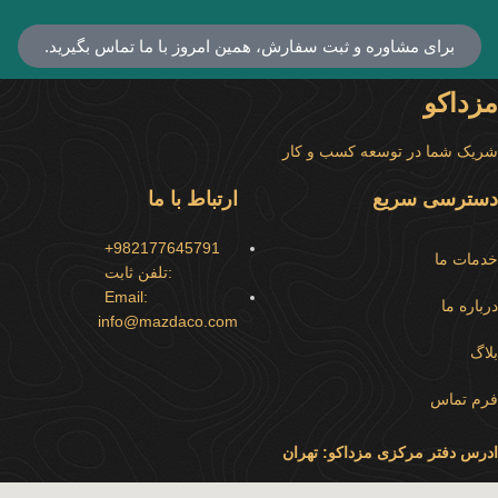
برای مشاوره و ثبت سفارش، همین امروز با ما تماس بگیرید.
مزداکو
شریک شما در توسعه کسب و کار
دسترسی سریع
ارتباط با ما
982177645791+
خدمات ما
:تلفن ثابت
Email:
درباره ما
info@mazdaco.com
بلاگ
فرم تماس
ادرس دفتر مرکزی مزداکو: تهران